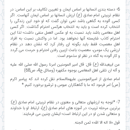
6- دسته بندی انسانها بر اساس ایمان و تعیین تکالیف بر این اساس: در
نظام تربیتی امام صادق (ع) ارزش انسانها بر اساس ایمان آنهاست. اگر
کسی آلوده به گناهی باشد نمی توان گفت که او خود این زندگی را
انتخاب کرده است و باید به انتخاب هرکس احترام گذاشت. اگر کسی
اهل معاصی باشد باید نسبت به او عکس العمل منفی داشت؛ لذا این
احترام کاذب شایسته آنها نخواهد بود. اما در واکنش نسبت به افراد
اهل معصیت فقط باید بگونه ای رفتار کرد که نشان دهد در نظام
ارزشی یک مومن، معصیت باعث ازبین رفتن احترام و حرمت می گردد
و کار آلوده به گناه در نظر او مذموم است.
عن ابیعبدالله (ع) قال: قال امیر المومنین امرنا رسول الله صلی الله علیه
و آله ان نلقی اهل المعاصی بوجوه مکفهره (وسائل ج4، ص68)
امام صادق از امیرالمومنین علیهماالسلام نقل کرده اند که پیامبر اکرم
(ص) امر فرمود که ما با گناهکاران عبوس و ترشرو برخورد کنیم.*
7- *توجه به ارزشهای متعالی و معنوی در نظام تربیتی امام صادق (ع):
برترین مرحله تربیت در آموزه های امام صادق (ع)، ارتباط او با خداوند
و متعالی شدن او در این ارتباط است؛ ایشان چنین می فرمایند:
قول «لا اله الا الله» ثمن الجنه.