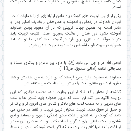
گفتن کلمه توحید «هیچ معبودی جز خداوند نیست» قیمت بهشت
است.
یکی از اولین تربیت های کودک یاد دادن ارتباطهای او با خداوند است.
آوردن خداوند در زندگی و اندیشه و عمل طفل از وظایف اصلی پدر و
مادر است. به همین جهت تربیتی که در آن معبود بودن خداوند
آموخته نشود دور شدن از عاقبت بخیری است. نتیجه تربیت باید
بتواند موقعیت ممتازی برای فرد در آخرت ایجاد کند. لذا تربیت باید
همواره در جهت قرب اشخاص به خداوند جهت دهی شود.
اوحی الله عز و جل الی داود (ع): یا داود بی فافرح و بذکری فلتذذ و
بمناجاتی فتنعم (امالی صدوق، ص118)
خداوند به حضرت داود وحی فرستاد که ای داود به من بیندیش و شاد
باش، بایاد من معنای لذت را بچش، و با مناجات من متنعم شو.
گذشته از معنایی که قبلا از این روایت شد، مطلب دیگری که این
روایت تاکید می کند آن است که مربی همواره باید شادی ها و لذت
های متربی را به سمت لذت های بالاتر و شادی های افزون تر و پاک تر
و اصیل تر سوق دهد. تربیت سکولار غربی تربیت را فقط در حدی می
داند که کودک را به شادی و لذت مادی زندگی دنیوی او برساند و این
شادی و لذت مانعی برای دیگران ایجاد نکند. تربیت اسلامی این مقدار
از لذت را نه تنها کافی نمی داند بلکه اگر باعث شود که شادی و نشاط