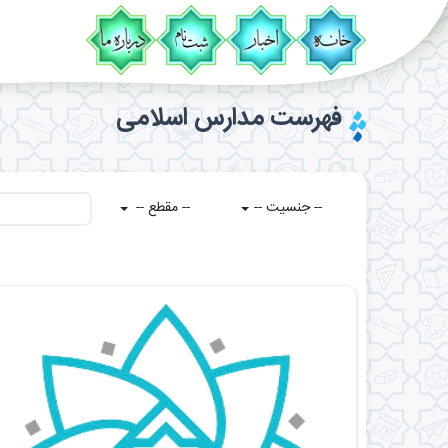
فهرست مدارس اسلامی
-- جنسیت --
-- مقطع --