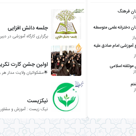
تان فرهنگ
از
جلسه دانش افزایی
تان دخترانه علمی متوسطه
از
۰
۰
۹۰۹
 آموزشی امام صادق علیه
ز
 موتلفه اسلامی
ز
۰
۰
۸۸۶
تم
ز
نیکزیست
۰
۰
۹۱۹