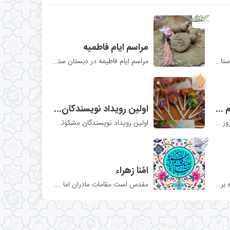
مراسم ایام فاطمیه
برگزاری کارگاه آموزشی در دبیرستان ستوده ویژه کادر اجرایی و دبیران دوره اول و دوم به منظور آشنایی با
مراسم ایام فاطیمه در دبستان ستوده
۰
۰
۸۳۸
اولین جشن کارت تکریم مصلین در مقاطع دبستان مشکوه برگزار شد
اولین رویداد نویسندگان مشکوتی ویژه پایه دوم و سوم مقطع دبستان یک‌
🌟مشکواتیان ولایت مدار هر روز در زنگ ظهرانه مشکوتی و در صف‌هایی منظم نماز ظهر و عصر را به صورت ه
اولین رویداد نویسندگان مشکوتی ویژه پایه دوم و سوم مقطع دبستان یک‌
۰
۰
۸۷۰
اُمُنا زهراء
نیک زيست : آموزش و مشاوره برای تمام دوران
مقدس است مقامات مادران اما ... بهشت زیر قدم های مادر حسن است
۰
۰
۹۰۷