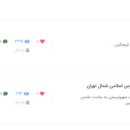
۰
۳۳۵
۰
و فرهنگیان...
پارسال
س اسلامی شمال تهران
۰
۳۹۲
۰
صب صهیونیستی به ساحت مقدس
پارسال
ین