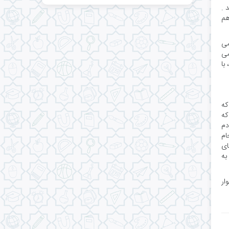
د .
هم
می
و گفت:می
با
ن که
که
دم
ام
ای
ره به
ار