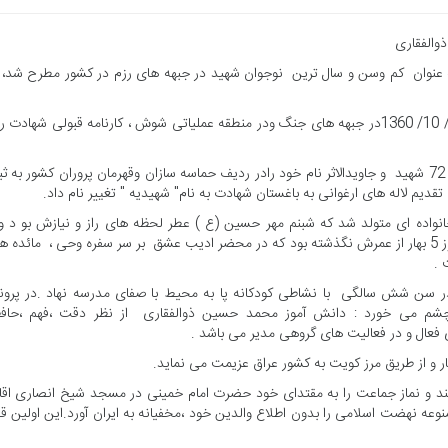
عنوان کم وسن و سال ترین نوجوان شهید در جبهه های رزم در کشور مطرح شد، ا
دانش آموز12 ساله شهید محمد حسین ذوالفقاری در تاریخ 28/ 10/ 1360در جبهه های جنگ ودر منطقه عملیاتی شوش ، کارنامه قبولی شهادت 
زادگاه او بخش شورک واقع در شهرستان میبد است که با تقدیم 72 شهید و جاویدالاثر نام خود رادر ردیف حماسه سازان وقهرمان پروران کشور به
یم لاله های ارغوانی به باغستان شهادت به نام" شهیدیه " تغییر نام داد.
 دهم فروردین ماه ، سال 1348 بود .او در خانواده ای متولد شد که شبنم مهر حسین (ع ) عطر لحظه های راز و نیازش بو د و
چشمه سار معنویت والدین خدا باور خویش سیراب می شد . هنوز 5 بهار از عمرش نگذشته بود که در محضر ادیب عشق بر سر سفره وحی ، مائده
 .
مد حسین در سن شش سالگی با نشاطی کودکانه پا به محیط با صفای مدرسه نهاد .در پرون
م می خورد : دانش آموز محمد حسین ذوالفقاری از نظر دقت ،فهم ،حاف
عال و در فعالیت های گروهی مدیر می باشد .
ی بیند و نماز جماعت را به مقتدای خود حضرت امام خمینی در مسجد شیخ انصاری اقا
وعه نهضت اسلامی را بدون اطلاع والدین خود ،مخفیانه به ایران آورد.این اولین ق