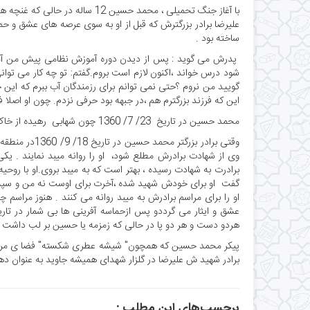
با آغاز جنگ تحمیلی ، محمد حسین 
علیرضا برادر بزرگترش که قبل از او به سوی عرصه های عشق و حماس
ساخته بود .
پدرش می گوید : پس از دیدن دوره آموزش نظامی پیش من آمد
گویید من نروم ؟حتی نمی توانم برای رزمندگان آب ببرم که این 
این که فرزند بزرگترم هم ،در جبهه بود حرفی نزدم. چون او اصلا ف
محمد حسین در تاریخ 23/ 7/ 1360 چون شهابی رهیده از خاک ریز شهر با سرعت نوری راهی کهکشان پر فروغ جبهه شد.
وقتی برادر بزر
وی از شهادت برادرش مطلع شود، او را روانه میبد نمایند . یکی
برادرت به شهادت رسیده ، بهتر است که به میبد بروی.او با روحیه
گفت او برای خودش شهید شده ،آخرت برای اوست نه من و سپس گ
او را برای مراسم برادرش به میبد روانه می کنند . هنوز مراسم چه
هردو دست و هر دو پا در حالی که زمزمه یا حسین بر لب داشت ب
پیکر محمد حسین که همچون" شیشه عطری شکسته" فضا ی مراسم 
برادر شهید ش علیرضا در گلزار شهدای همیشه جاوید به عنوان د
برچسب‌های این مطلب :