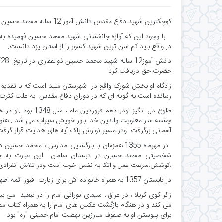
کوچکترین شهید دفاع مقدس-دانش آموز 12 ساله محمد حسین ذوالفقاری
با وجود این که آوازه جانفشانی شهید محمد حسین فهمیده به 
در واقع باید کم سن ترین شهید کشور را از استان یزد دانست.
حضرت حق دریافت کرد.
رسانده است به گونه ای که در دوران دفاع مقدس به علت کثرت تقد
طلوع دل انگیز اودر
آسمانی برگرفت ودر مسیر نوازش پاک آیه های هدایت قرار گرفت
در مهرماه 1355 همزمان با بازگشایی مدارس ، مح
شخصیتی محمد حسین در دبستان سلمان این عبارت به چش
،کوشش،سرعت عمل و اتکا به نفس خوب است ودر تلاش انفرادی ف
در تابستان 1357 به همراه خانواده اش برای زیارت قبور ائمه اطهار و از طریق مرز کویت به کشور عراق عزیمت می نماید.
زائر کوی کربلا ، در عراق ، سیمای نورانی امام را در تبعید م
می کند و در هنگام بازگشت عکس های امام را به همراه کتاب ممن
برای پیوستن او به صفوف مبارزین نهضت امام خمینی "ره" بود.