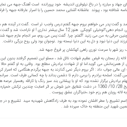
12 ساله در حالی که غنچه های جهاد و مبارزه را در باغ نیلوفری اندیشه خود پرورانده است آهنگ جبهه می نمای
ه شتافته بود ، پیوند عاشقانه آشنایی محمد حسین را با اسرار عارفانه جبهه را فرا
 و گفت:پدر می خواهم بروم جبهه.گفتم:درس واجب تر است .گفت:در آینده هم 
شود درس خواند ،اکنون لازم است بروم.گفتم: تو چه کار می توانی انجام دهی؟توخیلی کوچکی هنوز 12 سال بیشتر نداری ! او ناراحت شد 
چنین حرفی به من می زنید ؟گفتم: چرا. گفت:پس می روم، سر انجام عازم جبهه شد، 
رزند این دنیا نبود و دل به این دنیا نبسته بود .نوجوان بود ولی روح بزرگی داشت.
گتر محمد حسین در تاریخ 18/ 9/ 1360در منطقه لاله زار بستان به فیض عظیم شهادت نائل شد ، مسئو لین تصمیم گرفتند بدون ای
 از همرزمانش می گوید:اما او از شهادت برادرش مطلع بود. وقتی به او گفتم حالا 
 ای عالی جواب داد : اگر بروم دیگر نمی گذارند به جبهه برگردم.هنگامی که اصرار کر
فت: اسلحه برادرم را برمی دارم تا دشمن بداند با چه کسانی طرف است. سرانج
لم برادرش برگزار نشده بود که او با پیشانی بند سبز رنگ یا ثارالله رهسپار عرصه ه
عشق و ایثار می گرددو پس ازحماسه آفرینی ها بی شمار در تاریخ 28/ 10/ 1360 در دشت شقایق خیز شوش بر اثر اصابت چندین ترکش خمپا
ه لاله رویان هم رزم خود ،خنیاگران عشق پیوست .
تشییع را عطر افشان نموده بود به طرف زادگاهش شهیدیه میبد تشییع و در جو
همین شهید این منطقه به خاک سپرده شد .