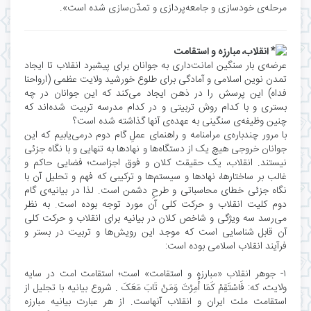
مرحله‌ی خودسازی و جامعه‌پردازی و تمدّن‌سازی شده ‌است».
انقلاب، مبارزه و استقامت
عرضه‌ی بار سنگین امانت‌داری به جوانان برای پیشبرد انقلاب تا ایجاد
تمدن نوین اسلامی و آمادگی برای طلوع خورشید ولایت عظمی (ارواحنا
فداه) این پرسش را در ذهن ایجاد می‌کند که این جوانان در چه
بستری و با کدام روش تربیتی و در کدام مدرسه تربیت شده‌اند که
چنین وظیفه‌ی سنگینی به عهده‌ی آنها گذاشته شده است؟
با مرور چندباره‌ی مرامنامه و راهنمای عملِ گام دوم درمی‌یابیم که این
جوانان خروجی هیچ یک از دستگاه‌ها و نهادها به تنهایی و با نگاه جزئی
نیستند. انقلاب، یک حقیقت کلان و فوق اجزاست؛ فضایی حاکم و
غالب بر ساختارها، نهادها و سیستم‌ها و ترکیبی که فهم و تحلیل آن با
نگاه جزئی خطای محاسباتی و طرحِ دشمن است. لذا در بیانیه‌ی گام
دوم کلیت انقلاب و حرکت کلی آن مورد توجه بوده است. به نظر
می‌رسد سه ویژگی و شاخص کلان در بیانیه برای انقلاب و حرکت کلی
آن قابل شناسایی است که موجد این رویش‌ها و تربیت در بستر و
فرآیند انقلاب اسلامی بوده است:
۱- جوهر انقلاب «مبارزه و استقامت» است؛ استقامت امت در سایه
ولایت، که: فَاسْتَقِمْ کَمَا أُمِرْتَ وَمَنْ تَابَ مَعَکَ . شروع بیانیه با تجلیل از
استقامت ملت ایران و انقلاب آنهاست. از هر عبارت بیانیه مبارزه