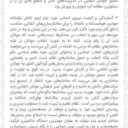
حضور جوانان انقلابی در مدیریت‌های کلان و سطح بالای آن را از
مسئولین مطالبه کرد آموزش و پرورش بود.
۲- گستردگی و کیفیت نیروی انسانی مورد نیاز، لزوم تلاش مؤمنانه،
جهادی، هوشمندانه و عالمانه را برای ساختارسازی‌های انقلابی متناسب
با افق گام دوم مورد تأکید قرار می‌دهد. چه در این بخش و چه در سایر
حوزه‌ها، این مهم با انقلاب‌ در ساختارها دست‌یافتی است که جوانان
باید آن را رقم بزنند. البته نه به صورت انقلابِ جوانان بر علیه
ساختارهای نظام، که برخی به اشتباه در آتش آن می‌دمند و می‌خواهند
آرمان‌های انقلاب اسلامی را به‌عنوان ابزاری علیه نظام اسلامی عَلَم
کنند، بلکه انقلاب و تحول ساختارهای نظام تحت تدبیر و راهنمایی
معلم آن باید با سپردن زمام اداره‌ی بخش‌های گوناگون کشور به جوانانِ
مؤمنِ انقلابیِ دانا و کاردان صورت پذیرد. در بند فوق به اولویت و
اهمیتِ حضور جوانان در عرصه تعلیم و تربیت اشاره شد. اما در بُعد
ساختاری به نظر می‌رسد که ساختارهای مورد انتظار از تجمیع نرم
حرکت‌های «آتش به اختیار» و کارهای تمیز فرهنگیِ جوانان انقلابی باید
شکل داده شود. هویت جدید این ساختارها به‌گونه‌ای است که پشتیبان
حرکت‌های آتش به اختیار (مردم سالارانه)، نوآورانه، خلاقانه و
پیشبرانه‌ی مردمی است. نظام تعلیم و تربیت باید با مسئولیت‌پذیری و
روحیه‌ی انقلابی، خود را پیشرو و موظف در جامعه‌سازی ببیند و نه
تابعی از وضع موجود و متوقف و منفعل نسبت به اصلاح سایر بخش‌ها.
ساختار جدید باید بتواند به عنوان مهم‌ترین دستگاه حاکمیتی، فرآیند
جامعه‌‌سازی و نیل به تمدن نوین اسلامی را با نگاه تربیتی زمینه‌سازی