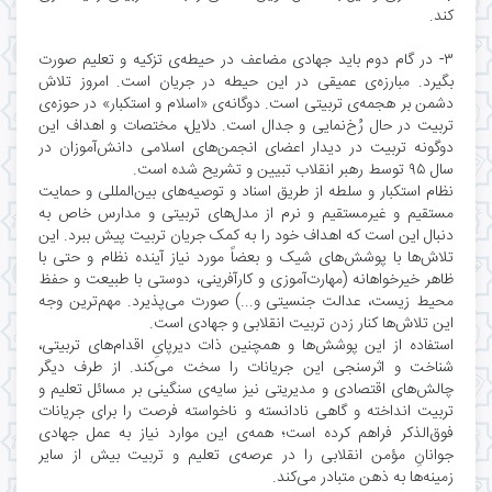
کند.
۳- در گام دوم باید جهادی مضاعف در حیطه‌ی تزکیه و تعلیم صورت
بگیرد. مبارزه‌ی عمیقی در این حیطه در جریان است. امروز تلاش
دشمن بر هجمه‌ی تربیتی است. دوگانه‌ی «اسلام و استکبار» در حوزه‌ی
تربیت در حال رُخ‌نمایی و جدال است. دلایل، مختصات و اهداف این
دوگونه تربیت در دیدار اعضای انجمن‌های اسلامی دانش‌آموزان در
سال ۹۵ توسط رهبر انقلاب تبیین و تشریح شده است.
نظام استکبار و سلطه از طریق اسناد و توصیه‌های بین‌المللی و حمایت
مستقیم و غیرمستقیم و نرم از مدل‌های تربیتی و مدارس خاص به
دنبال این است که اهداف خود را به کمک جریان تربیت پیش ببرد. این
تلاش‌ها با پوشش‌های شیک و بعضاً مورد نیاز آینده نظام و حتی با
ظاهر خیرخواهانه (مهارت‌آموزی و کارآفرینی، دوستی با طبیعت و حفظ
محیط زیست، عدالت جنسیتی و...) صورت می‌پذیرد. مهم‌ترین وجه
این تلاش‌ها کنار زدن تربیت انقلابی و جهادی است.
استفاده از این پوشش‌ها و همچنین ذات دیرپایِ اقدام‌های تربیتی،
شناخت و اثرسنجی این جریانات را سخت می‌کند. از طرف دیگر
چالش‌های اقتصادی و مدیریتی نیز سایه‌ی سنگینی بر مسائل تعلیم و
تربیت انداخته و گاهی نادانسته و ناخواسته فرصت را برای جریانات
فوق‌الذکر فراهم کرده است؛ همه‌ی این موارد نیاز به عمل جهادی
جوانانِ مؤمن انقلابی را در عرصه‌ی تعلیم و تربیت بیش از سایر
زمینه‌ها به ذهن متبادر می‌کند.