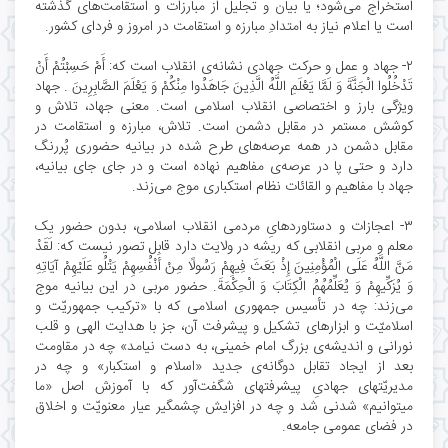
استخراج می‌شود؛ یا بیان و تجلیل از مبارزات و استقامت‌های گذشته
است یا اعلام نیاز به امتدادِ مبارزه و استقامت در امروز و فردای کشور.
۲- جهاد و عمل و حرکت جهادی نشانه‌ی انقلاب است که: أَمْ حَسِبْتُمْ أَنْ
تَدْخُلُوا الْجَنَّةَ وَ لَمَّا یَعْلَمِ اللَّهُ الَّذِینَ جَاهَدُوا مِنْکُمْ وَ یَعْلَمَ الصَّابِرِینَ . جهاد
ویژگی بارز و اختصاصی انقلاب اسلامی است. معنی جهاد، تلاش و
کوشش مستمر در مقابل دشمن است. تلاش، مبارزه و استقامت در
مقابل دشمن در همه عرصه‌های طرح شده در بیانیه حضوری پُررنگ
دارد و حتی پا در عرصه‌ی مفاهیم نهاده است و در جای جای بیانیه،
جهاد با مفاهیم و القائات نظام استکباری موج می‌زند.
۳- اعجازات و دستاوردهایِ مردمی انقلاب اسلامی، بدون حضور یک
معلم و مربی انقلابی که ریشه در ولایت دارد قابل تصور نیست که: لَقَدْ
مَنَّ اللَّهُ عَلَى الْمُؤْمِنِینَ إِذْ بَعَثَ فِیهِمْ رَسُولًا مِنْ أَنْفُسِهِمْ یَتْلُو عَلَیْهِمْ آیَاتِهِ
وَ یُزَکِّیهِمْ وَ یُعَلِّمُهُمُ الْکِتَابَ وَ الْحِکْمَةَ. حضور مربی در این بیانیه موج
می‌زند: چه در تأسیس جمهوری اسلامی که با «ترکیب جمهوریّت و
اسلامیّت و ابزارهای تشکیل و پیشرفت آن، جز با هدایت الهی و قلب
نورانی و اندیشه‌ی بزرگ امام خمینی، به دست نیامد» چه در مقاومت
بعد از ایجاد تقابل دوگانه‌ی جدید «اسلام و استکبار» و چه در
مدیریّتهای جهادیِ پیشرفتهای شگفت‌آور که با آموزش اصل «ما
میتوانیم» شدنی شد و چه در افزایش چشمگیر عیار معنویّت و اخلاق
در فضای عمومی جامعه.