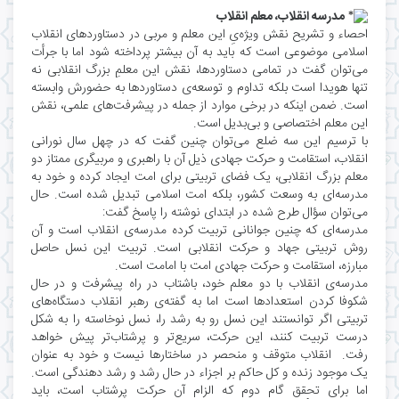
مدرسه انقلاب، معلم انقلاب
احصاء و تشریح نقش ویژه‌یِ این معلم و مربی در دستاوردهای انقلاب
اسلامی موضوعی است که باید به آن بیشتر پرداخته شود اما با جرأت
می‌توان گفت در تمامی دستاوردها، نقش این معلمِ بزرگ انقلابی نه
تنها هویدا است بلکه تداوم و توسعه‌ی دستاوردها به حضورش وابسته
است. ضمن اینکه در برخی موارد از جمله در پیشرفت‌های علمی، نقش
این معلم اختصاصی و بی‌بدیل است.
با ترسیم این سه ضلع می‌توان چنین گفت که در چهل سال نورانی
انقلاب، استقامت و حرکت جهادی ذیل آن با راهبری و مربیگری ممتاز دو
معلم بزرگ انقلابی، یک فضای تربیتی برای امت ایجاد کرده و خود به
مدرسه‌ای به وسعت کشور، بلکه امت اسلامی تبدیل شده است. حال
می‌توان سؤال طرح شده در ابتدای نوشته را پاسخ گفت:
مدرسه‌ای که چنین جوانانی تربیت کرده مدرسه‌ی انقلاب است و آن
روش تربیتی جهاد و حرکت انقلابی است. تربیت این نسل حاصل
مبارزه، استقامت و حرکت جهادی امت با امامت است.
مدرسه‌ی انقلاب با دو معلم خود، باشتاب در راه پیشرفت و در حال
شکوفا کردن استعدادها است اما به گفته‌ی رهبر انقلاب دستگاه‌های
تربیتی اگر توانستند این نسل رو به رشد را، نسل نوخاسته را به شکل
درست تربیت کنند، این حرکت، سریع‌تر و پرشتاب‌تر پیش خواهد
رفت. انقلاب متوقف و منحصر در ساختارها نیست و خود به عنوان
یک موجود زنده و کل حاکم بر اجزاء در حال رشد و رشد دهندگی است.
اما برای تحقق گام دوم که الزام آن حرکت پرشتاب است، باید