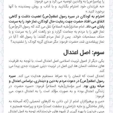
را پیامبر(ص) به والدین توصیه می کرد و می فرمود:
«به فرزندان خود احترام بگذارید و با آداب و روش پسندیده با آنها
برخورد کنید.»
احترام به کودکان در سیره رسول اعظم(ص) اهمیت داشت و گاهی
اتفاق می افتاد حضرت جهت رعایت حال کودکان، نماز خود را به سرعت
پایان می داد.
امام صادق(علیه السلام) نقل می کند که رسول اکرم(ص)
نماز ظهر را با مردم به جماعت گزارد و دو رکعت آخر را به سرعت و با
حذف مستحبات خواند. پس از نماز مردم گفتند: یا رسول اللّه ! آیا در
نماز پیشامدی شد، حضرت فرمود: مگر صدای گریه کودک را نشنیدید؟
سوم: اصل اعتدال
یکی دیگر از اصول تربیت اسلامی اصل اعتدال است. با توجه به ظرفیت
های مختلف انسان ها، این اصل در تربیت دینی ضرورت جدی پیدا می
کند.
اعتدال است که انسان را به صراط مستقیم هدایت می کند.
سیره
رسول اعظم(ص) در دعوت مردم به دین و دینداری، براساس اعتدال و
میانه روی بود.
امیر مؤمنان(علیه السلام) فرمود: «سیره حضرت در
زندگی اعتدال بود» و به صورت مؤکد امت را به اعتدال دعوت می
فرمود:
«من و پرهیزکاران امتم از تن دادن به کارهای تحمیلی (که آمیخته به
رفتار ساختگی و مایه ناراحتی و مشقت است) منزه و پیراسته هستیم.»
مربی خردورز با بهره گیری از شیوه های خردمندانه، توجه به اصل اعتدال