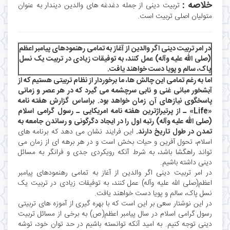
خلاصه :
تربیت دینی از جمله دغدغه های والدین دیندار به عنوان
متولیان اصلی تربیت است.
در امر تربیت دینی اگر والدین از آغاز به تمامی رهنمودهای پیامبر اعظم
(صلی الله علیه وآله) عمل کنند، به توفیقات زیادی در تربیت یک نسل
پاک، سالم و پویا دست خواهند یافت.
اما به رغم تمامی این چالش ها، ما برخوردار از نظام تربیتی هستیم که از
آبشخور مبانی غنی و نابی سرچشمه می گیرد که در هر عصر و زمانی
پاسخگوی نیازهای آن زمان خواهد بود.
براساس گزارش هفته نامه
«Life» ـ از پرتیراژترین هفته نامه امریکایی ـ رسول گرامی اسلام
(صلی الله علیه وآله) رتبه اول را در ایجاد دگرگونی و رساندن جامعه به
تمدن در طول تاریخ دارند.
این فرایند نشان می دهد که برنامه های
اسلام، تحول آفرین و حیات بخش است و در هر برهه ای از زمان می
تواند راهگشا باشد، به شرط آنکه رویکردی جدی و فرانگر به مسائل
دینی داشته باشیم.
در امر تربیت دینی اگر والدین از آغاز به تمامی رهنمودهای پیامبر
اعظم(صلی الله علیه وآله) عمل کنند، به توفیقات زیادی در تربیت یک
نسل پاک، سالم و پویا دست خواهند یافت.
در این نوشتار سعی بر این است که با بهره گیری از آموزه های تربیتی
رسول گرامی اسلام در سال پیامبر اعظم(ص) به برخی از مسائل تربیت
دینی توجه کنیم. به امید آنکه توانسته باشیم در حد توان خود، توشه