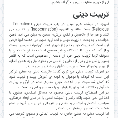
ای از دریای معارف نبوی را برگرفته باشیم.
تربیت دینی
امروزه در نوشته های غربی در باب تربیت دینی (Education ـ
Religious) بحث «القا و تلقین» (Indoctrination) را تداعی می
کنند و هر جا از «تحمیل و القای ارزش» سخن به میان می آید، ذهن
خواننده را به بحث «تربیت دینی و اخلاقی» سوق می دهند؛ گویا فرض
این است که تربیت دینی به جز از طریق القای کورکورانه میسور نیست
و از آنجا که این القا ناعادلانه و غیر صحیح است، باید تربیت دینی را
متوقف کرد! تربیت دینی جزء آن دسته از مفاهیمی است که به ظاهر
بسیار روشن و بی نیاز از تحلیل و تفسیر می نماید، ولی به همان اندازه
از ابهام برخوردار است و بررسی دقیق و جامعی را می طلبد.
در تعریف تربیت دینی می توان گفت: «تربیت دینی به معنی فراگیر
این است که کودک یا نوجوان به گونه ای آموزش ببیند و تربیت شود
که کمال شخصیت او با اهداف دینیِ مطرح شده در قرآن و روایات
همگونی داشته باشد و نهایتا بتوان او را مسلمان واقعی دانست.»
در این اصطلاح، تربیت دینی محدود به مسائل اعتقادی، معنوی یا
اخلاقی نمی شود، بلکه رفتار و اندیشه آدمی را در سایر ابعاد فرهنگی،
سیاسی، اعتقادی، اجتماعی، عاطفی و هیجانی در بر می گیرد و تمام
شخصیت انسان را پوشش می دهند.
اما تربیت دینی به معنی خاص، به تربیت ایمانی و معنوی تعریف می