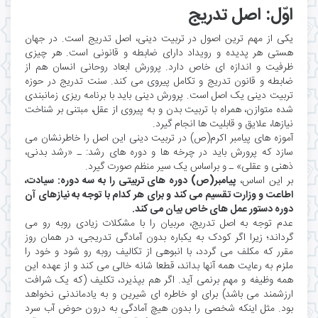
اوّل: اصل تدریج
یکی از مهم ترین اصول در تربیت دینی، اصل تدریج است. در جهان
هستی هر پدیده و رویداد دارای ضابطه و قانونی است. هر چیزی
ظرفیت و اندازه ای خاص دارد. پرورش ابعاد روحانی انسان هم از
ضابطه و قانون تدریج و تکامل پیروی می کند. سنت تدریج در حوزه
تربیت دینی یک اصل است. پرورش دینی باید با برنامه ریزی زمانبندی
شده متوازن، همراه با تربیت بدن و به پیروی از عقل، مبتنی بر شناخت
نیازها، علایق و قابلیت ها انجام گیرد.
آموزه های پیامبر اکرم(ص) در تربیت دینی این اصل را خاطرنشان می
سازد که پرورش باید در چرخه ها و دوره های رشد: ـ «رشد بدنی،
ذهنی و عقلی» ـ و براساس یک سیر منظم صورت گیرد.
بر این اساس،
پیامبر(ص) دوره های تربیتی را به سه دوره: سیادت،
اطاعت و وزارت تقسیم می کند و برای هر کدام با توجه به نیازهای آن
دوره دستور عمل های خاص بیان می کند.
عدم توجه به اصل تدریج، مربیان را با مشکلات زیادی روبه رو می
گرداند؛ زیرا اگر کودک به یکباره بدون آمادگی تدریجی، در همان روز
مقرر که مکلف می گردد، با انبوهی از تکالیف روبه رو شود و خود را
ملزم به رعایت همه آنها بداند، قطعا شانه خالی می کند و از عهده این
همه وظیفه و مهم برنمی آید. اگر هم بپذیرد، تکلیف (که یک شرافت
ارزشمند می باشد) برای او خاطره ای شیرین و به یادماندنی نخواهد
بود. مثل اینکه شخصی را بدون هیچ آمادگی به درون حوض آب سرد