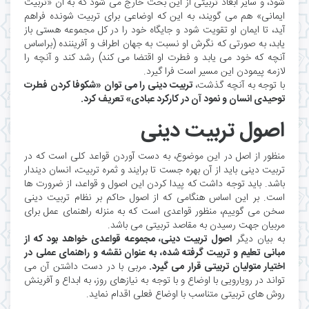
شود، و سایر ابعاد تربیتی از این بحث خارج می شود که به آن «تربیت
ایمانی» هم می گویند، به این که اوضاعی برای تربیت شونده فراهم
آید، تا ایمان او تقویت شود و جایگاه خود را در کل مجموعه هستی باز
یابد، به صورتی که نگرش او نسبت به جهان اطراف و آفریننده (براساس
آنچه که خود می یابد و فطرت او اقتضا می کند) رشد کند و آنچه را
لازمه پیمودن این مسیر است فرا گیرد.
با توجه به آنچه گذشت،
تربیت دینی را می توان «شکوفا کردن فطرت
توحیدی انسان و نمود آن در کارکرد عبادی» تعریف کرد.
اصول تربیت دینی
منظور از اصل در این موضوع، به دست آوردن قواعد کلی است که در
تربیت دینی باید از آن بهره جست تا برایند و ثمره تربیت، انسان دیندار
باشد. باید توجه داشت که پیدا کردن این اصول و قواعد، از ضرورت ها
است. بر این اساس هنگامی که از اصول حاکم بر نظام تربیت دینی
سخن می گوییم، منظور قواعدی است که به منزله راهنمای عمل برای
مربیان جهت رسیدن به مقاصد تربیتی می باشد.
به بیان دیگر
اصول تربیت دینی، مجموعه قواعدی خواهد بود که از
مبانی تعلیم و تربیت گرفته شده، به عنوان نقشه و راهنمای عملی در
اختیار متولیان تربیتی قرار می گیرد.
مربی با در دست داشتن آن می
تواند در رویارویی با اوضاع و با توجه به نیازهای روز، به ابداع و آفرینش
روش های تربیتی متناسب با اوضاع فعلی اقدام نماید.