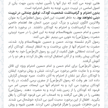
هایی توجه می کنند که نیاز آنها را تأمین نماید، بدین جهت یکی از
اصول اساسی در تربیت دینی، توجه به «اصل احترام» است.
بدون احترام و گرامیداشت شخصیت کودک، توفیق چندانی در تربیت
دینی نخواهد بود.
به خاطر اهمیت این اصل، رسول اعظم(ص) به عنوان
والاترین الگوی تربیتی و بزرگ ترین مربی انسان ها، اهتمام خاصی
نسبت به گرامیداشت و احترام به کودکان داشتند. در برخورد با امام
حسن و امام حسین علیهماالسلام توجه به این اصل را در سیره تربیتی
حضرت رسول(ص) به خوبی می بینیم. نقل می کنند:
رسول اکرم نشسته بودند، حسن و حسین علیهماالسلام وارد شدند،
حضرت به احترام آنها از جای برخاست و به انتظار ایستاد. کودکان آرام
می آمدند، لحظاتی طول کشید، از این رو رسول اکرم(ص) خود به طرف
کودکان پیش رفتند و از آنان استقبال کردند، بغل باز کردند و هر دو را در
آغوش گرفتند.
رسول اکرم(ص) برای امام حسن و امام حسین احترام ویژه ای قائل
بودند و با عنایت خاص برخورد می کردند، مَنِش و روش برخورد ایشان
با کودکان دیگر نیز نشان از احترام به آنان داشت. سیره نویسان گزارش
داده اند: هر وقت که رسول اکرم(ص) از سفری برمی گشت، در راه با
کودکان برخورد می کرد و به احترام آنها می ایستاد، سپس امر می
فرمود که کودکان را از زمین بلند کرده و به حضرت دهند. رسول(ص)
بعضی را در بغل می گرفتند و به اصحاب امر می فرمود کودکان را بغل
بگیرید. اطفال از این برخورد محبت آمیز، بی اندازه خوشحال می شدند
و این خاطرات شیرین را هرگز فراموش نمی کردند. همین شیوه و روش