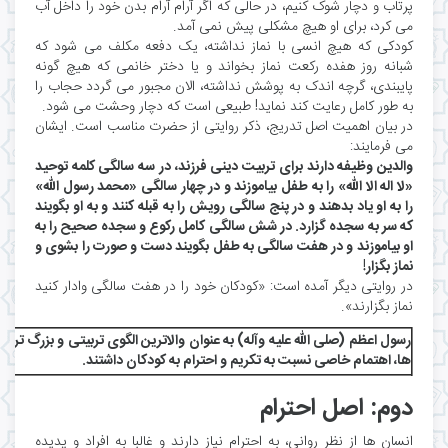
پرتاب و دچار شوک کنیم، در حالی که اگر آرام آرام بدن خود را داخل آب
می کرد، برای او هیچ مشکلی پیش نمی آمد.
کودکی که هیچ انسی با نماز نداشته، یک دفعه مکلف می شود که
شبانه روز هفده رکعت نماز بخواند و یا دختر خانمی که هیچ گونه
پایبندی، گرچه اندک به پوشش نداشته، الان مجبور می گردد حجاب را
به طور کامل رعایت کند نماید! طبیعی است که دچار وحشت می شود.
در بیان اهمیت اصل تدریج، ذکر روایتی از حضرت مناسب است. ایشان
می فرمایند:
والدین وظیفه دارند برای تربیت دینی فرزند، در سه سالگی کلمه توحید
«لا اله الا اللّه» را به طفل بیاموزند و در چهار سالگی «محمد رسول اللّه»
را به او یاد بدهند و در پنج سالگی رویش را به قبله کنند و به او بگویند
که سر به سجده گزارد. در شش سالگی کامل رکوع و سجده صحیح را به
او بیاموزند و در هفت سالگی به طفل بگویند دست و صورت را بشوی و
نماز بگزار!
در روایتی دیگر آمده است: «کودکان خود را در هفت سالگی وادار کنید
نماز بگزارند».
رسول اعظم (صلی الله علیه وآله) به عنوان والاترین الگوی تربیتی و بزرگ تری
ها، اهتمام خاصی نسبت به تکریم و احترام به کودکان داشتند.
دوم: اصل احترام
انسان ها از نظر روانی، به احترام نیاز دارند و غالبا به افراد و پدیده