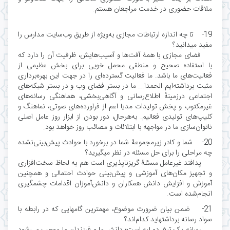
ملاقات حضوری در خدمت مراجعان هستم.
19- تا چه اندازه ارتباطات مجازی به‌ویژه از طریق وب‌سایت مدارس را
مفید میدانید؟
فضای مجازی با همۀ آفت‌ها و آسیب‌هایش، ظرفیت آن را دارد که
با استفاده صحیح و منطقی محمل خوبی برای بخش عظیمی از
فعالیت‌های ما باشد. ما فعالیت گسترده‌ای را در جهت این بهره‌برداری
مثبت برداشته‌ایم الحمدا... ما در بستر فضای وب و در بستر شبکه‌های
اجتماعی درزمینهٔ اطلاع‌رسانی و آگاهی‌بخشی، هماهنگی رسانه‌های
غیرمکتوب و پخش تولیدات مدیا اعم از فراورده‌های صوتی، نماهنگ و
کلیپ‌های تولیدی فعالیم. به‌هرحال، دور بودن از ابزار روز عامل اصلی
ناتوان‌سازی ما در مواجهه با ابتلائات و مصائب روز خواهد بود.
20- شما و کادر زیرمجموعۀ شما در برخورد با حوادث پیش‌بینی‌نشده
چه مراحلی را برای حل مسئله در نظر میگیرید؟
پدافند غیرعامل مسئلۀ گریزناپذیری است هم به لحاظ سخت‌افزاری
و تجهیز مکان‌های آموزشی و پیش‌بینی حوادث احتمالی و همچنین
آموزش و افزایش دانش همکاران و دانش‌آموزان اقدامات چشمگیری
انجام‌شده است.
21- ضمن بیان ضرورت موضوع، مهمترین گامهایی که در رابطه با
سواد رسانه برداشتهاید کدام‌اند؟
رسانه یک تیغ دو لبه است؛ دانش ما و فرزندان ما موجب می‌شود