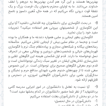
بهترین‌ها هستند و این گرد هم آمدن بهترین‌ها به دورهم را لطف
خداوند می‌دانند. ما به اولیای محترم به‌عنوان یک فرصت بزرگ و یک
نقطۀ قوت درونی نگاه می‌کنیم که در همه حال، مُعینِ دلسوز و ناصحِ
امین هستند.
8- در بحث الگوسازی برای دانشآموزان چه اقداماتی داشتید؟ آیا برای
این الگوسازی از شخصیتهای بیرونی هم استفاده میکنید؟ تجربیات
مفید خود را بیان نمایید.
الگوسازی بطور ایجابی و سلبی همواره دغدغه ما و همکاران ما بوده
است و چه‌بسا در مقام سلبی بیش از ایجابی تلاش می‌کنیم. متأسفانه
رسانه‌های بیگانه و شبکه‌های مجازی و پیاده‌نظام جنگ نرم با الگوسازی
قهرمان‌های خیالی و شخصیت‌های دروغین و پوشالی سعی در انحراف
نسل نوخواسته ما دارند. قدم اول شکستن هیمنه این الگوهای تقلبی و
خنثی‌سازی تلاش‌های ایشان در تغییر سبک زندگی نوجوانانمان است و
قدم دوم معرفی الگوهای صحیح برای نوجوانان است. در این خصوص
سعی شده تا از چهره‌های خدوم علمی، شهدای مدافع حرم و نخبگان و
مدال‌آوران علمی برای دانش‌آموزان الگوهایی امروزی، در دسترس و
قابل‌فهم ارائه شود.
9- آیا نسبت به تعامل با دانشآموزان در امور اجرایی مدرسه گامی
برداشتهاید؟ از نظر شما حضور دانشآموزان در کدام بخشها مفید است؟
ما در دو بخش از دانش‌آموزان بعثت استفاده می‌کنیم:
1- دانش‌آموزان در حال تحصیل؛
2- دانش‌آموزان فارغ‌التحصیل.