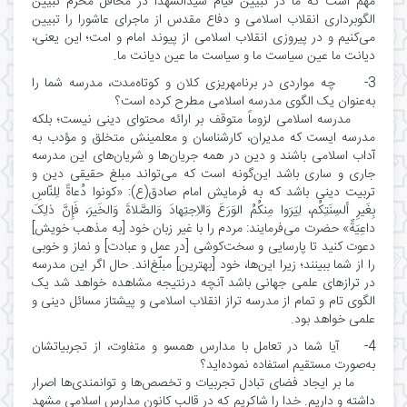
مهم است که ما در تبیین قیام سیدالشهدا در محافل محرم تبیین
الگوبرداری انقلاب اسلامی و دفاع مقدس از ماجرای عاشورا را تبیین
می‌کنیم و در پیروزی انقلاب اسلامی از پیوند امام و امت؛ این یعنی،
دیانت ما عین سیاست ما و سیاست ما عین دیانت ما.
3- چه مواردی در برنامهریزی کلان و کوتاه‌مدت، مدرسه شما را
به‌عنوان یک الگوی مدرسه اسلامی مطرح کرده است؟
مدرسه اسلامی لزوماً متوقف بر ارائه محتوای دینی نیست؛ بلکه
مدرسه ایست که مدیران، کارشناسان و معلمینش متخلق و مؤدب به
آداب اسلامی باشند و دین در همه جریان‌ها و شریان‌های این مدرسه
جاری و ساری باشد این‌گونه است که می‌تواند مبلغ حقیقی دین و
تربیت دینی باشد که به فرمایش امام صادق(ع): «کونوا دُعاةً لِلنّاسِ
بِغَیرِ ألسِنَتِکُم، لِیَرَوا مِنکُمُ الوَرَعَ وَالاِجتِهادَ وَالصَّلاةَ وَالخَیرَ، فَإِنَّ ذلِکَ
داعِیَةٌ» حضرت می‌فرمایند: مردم را با غیر زبان خود [به مذهب خویش]
دعوت کنید تا پارسایى و سخت‌کوشی [در عمل و عبادت] و نماز و خوبى
را از شما ببینند؛ زیرا این‌ها، خود [بهترین] مبلّغ‌اند. حال اگر این مدرسه
در ترازهای علمی جهانی باشد آنچه درنتیجه مشاهده خواهد شد یک
الگوی تام و تمام از مدرسه تراز انقلاب اسلامی و پیشتاز مسائل دینی و
علمی خواهد بود.
4- آیا شما در تعامل با مدارس همسو و متفاوت، از تجربیاتشان
به‌صورت مستقیم استفاده نموده‌اید؟
ما بر ایجاد فضای تبادل تجربیات و تخصص‌ها و توانمندی‌ها اصرار
داشته و داریم. خدا را شاکریم که در قالب کانون مدارس اسلامی مشهد