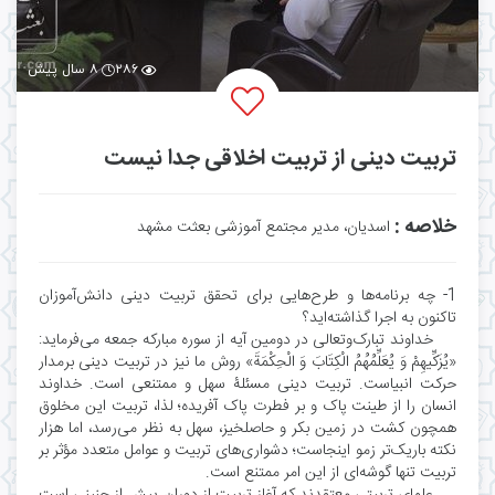
۲۸۶
۸ سال پیش
تربیت دینی از تربیت اخلاقی جدا نیست
خلاصه :
اسدیان، مدیر مجتمع آموزشی بعثت مشهد
1- چه برنامه‌ها و طرح‌هایی برای تحقق تربیت دینی دانش‌آموزان
تاکنون به اجرا گذاشته‌اید؟
خداوند تبارک‌وتعالی در دومین آیه از سوره مبارکه جمعه می‌فرماید:
«یُزَکِّیهِمْ وَ یُعَلِّمُهُمُ الْکِتَابَ وَ الْحِکْمَةَ» روش ما نیز در تربیت دینی برمدار
حرکت انبیاست. تربیت دینی مسئلۀ سهل و ممتنعی است. خداوند
انسان را از طینت پاک و بر فطرت پاک آفریده؛ لذا، تربیت این مخلوق
همچون کشت در زمین بکر و حاصلخیز، سهل به نظر می‌رسد، اما هزار
نکته باریک‌تر زمو اینجاست؛ دشواری‌های تربیت و عوامل متعدد مؤثر بر
تربیت تنها گوشه‌ای از این امر ممتنع است.
علمای تربیتی معتقدند که آغاز تربیت از دوران پیش از جنینی است