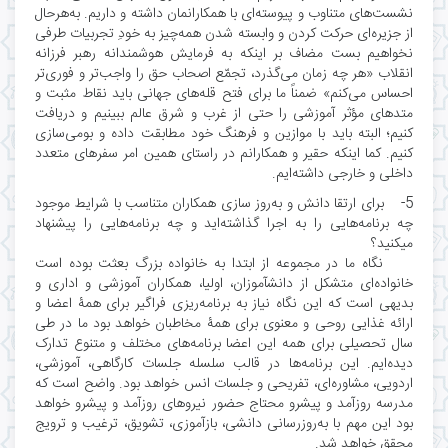
نشست‌های متناوب و پیوسته‌ای با همکارانمان داشته و داریم. به‌هرحال
از جزیره‌ای حرکت کردن و وابسته شدن همه‌چیز به خودِ تجربیات طرفی
نخواهیم بست مضاف بر اینکه به فرمایش هوشمندانه رهبر فرزانه
انقلاب «هر چه زمان می‌گذرد، تجمّع اصحاب حق را واجب‌تر و فوری‌تر
احساس می‌کنم» ضمناً ما برای فتح قله‌های جهانی باید نقاط مثبت و
متدهای مؤثر آموزشی را حتی از غرب و شرق عالم ببینیم و دریافت
کنیم؛ البته باید با موازین و فرهنگ خود مطابقت داده و بومی‌سازی
کنیم. کما اینکه حقیر و همکارانم در راستای همین امر سفرهای متعدد
داخلی و خارجی داشته‌ایم.
5- برای ارتقا دانش و به‌روز سازی همکاران متناسب با شرایط موجود
چه برنامه‌هایی را به اجرا گذاشته‌اید و چه برنامه‌هایی را پیشنهاد
میکنید؟
نگاه ما در مجموعه از ابتدا به خانواده بزرگ بعثت بوده است
خانواده‌ای متشکل از دانشآموزان، اولیا، همکاران آموزشی و اداری و
بدیهی است که این نگاه نیاز به برنامه‌ریزی فراگیر برای همۀ اعضا و
ارائه غذایی روحی و معنوی برای همۀ مخاطبان خواهد بود ما در طی
سال تحصیلی برای همه این اعضا برنامه‌های مختلف و متنوع تدارک
دیده‌ایم. این برنامه‌ها در قالب سلسله جلسات کارگاهی، آموزشی،
اردویی، مشاوره‌ای، تفریحی و جلسات انس خواهد بود. واضح است که
مدرسه روزآمد و پیشرو محتاج حضور نیروهای روزآمد و پیشرو خواهد
بود این مهم با به‌روزرسانی دانشی، بازآموزی، تشویق، ترغیب و ترویج
محقق خواهد شد.