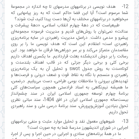
12- هدف نویسی در برنامههای مدرسهای تا چه اندازه در مجموعۀ
شما مرسوم است؟ آیا این فضا حاکم است که به ریز پیامهایی که
میخواهید در برنامههای مختلف به آن‌ها دست پیدا کنید، ثبت شوند؟
طبیعیاست که در دهۀ چهارم انقلاب اسلامی، «دهۀ پیشرفت و
عدالت» نمی‌توان با روش‌های قدیم و مدیریت فرسوده مجموعه‌ای
پیشرو و مدعی داشت. دراصل، مدیریت راهبردی در سایه برنامه‌ریزی
راهبردی است؛ اعتقادم این است که هدف نویسی ما را بر روی
مقاصدمان متمرکز می‌کند و بر سر دوراهی‌ها فرقان ما خواهد بود. این
رسالت را بر دوش اندیشکده بعثت قراردادیم. ما یکسری اهداف داریم
برخی کلی و برخی دیگر جزئی که در قالب اهداف بلندمدت و
کوتاه‌مدت به روش جدول swot و تحلیل آن به یک برنامه‌ریزی
راهبردی و منسجم با نگاه به نقاط قوت و ضعف درونی و فرصت‌ها و
تهدیدهای بیرونی با ملاحظات بومی طراحی، دست می‌یابیم. درضمن،
ما همیشه نیم‌نگاهی به اسناد فرادستی همچون سیاست‌های ﮐﻠﻰ
ﺑﺮﻧﺎمۀ ﭼﻬﺎرم ﺗﻮﺳﻌﻪ ﺟﻤﻬﻮرى اﺳﻼﻣﻰ اﯾﺮان در سند چشم‌انداز
بیست‌ساله جمهوری اسلامی ایران در افق 1404، سند مبانی نظری
تحول بنیادین آموزش‌وپرورش، سند برنامۀ درسی ملی و سند راهبردی
تحول داریم.
13- شیوههای معمول نقد و تحلیل موارد مثبت و منفی برنامههای
اجرایی در شورای اندیشهورز مدرسۀ شما به چه صورت است؟
ما در همۀ برنامه‌های ستادی و اجرایی در حین اجرا و پس از اجرا،