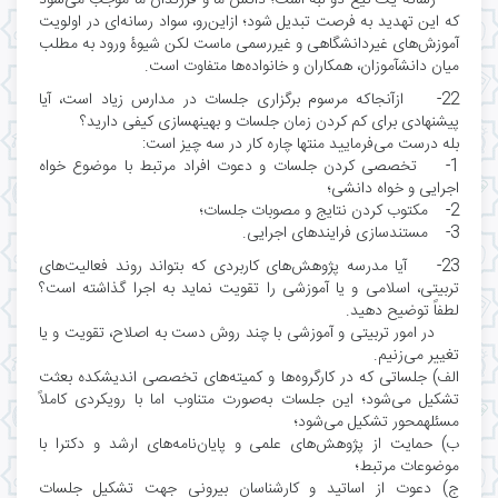
که این تهدید به فرصت تبدیل شود؛ ازاین‌رو، سواد رسانه‌ای در اولویت
آموزش‌های غیردانشگاهی و غیررسمی ماست لکن شیوۀ ورود به مطلب
میان دانشآموزان، همکاران و خانواده‌ها متفاوت است.
22- ازآنجاکه مرسوم برگزاری جلسات در مدارس زیاد است، آیا
پیشنهادی برای کم کردن زمان جلسات و بهینهسازی کیفی دارید؟
بله درست می‌فرمایید منتها چاره کار در سه چیز است:
1- تخصصی کردن جلسات و دعوت افراد مرتبط با موضوع خواه
اجرایی و خواه دانشی؛
2- مکتوب کردن نتایج و مصوبات جلسات؛
3- مستندسازی فرایندهای اجرایی.
23- آیا مدرسه پژوهش‌های کاربردی که بتواند روند فعالیت‌های
تربیتی، اسلامی و یا آموزشی را تقویت نماید به اجرا گذاشته است؟
لطفاً توضیح دهید.
در امور تربیتی و آموزشی با چند روش دست به اصلاح، تقویت و یا
تغییر می‌زنیم.
الف) جلساتی که در کارگروه‌ها و کمیته‌های تخصصی اندیشکده بعثت
تشکیل می‌شود؛ این جلسات به‌صورت متناوب اما با رویکردی کاملاً
مسئلهمحور تشکیل می‌شود؛
ب) حمایت از پژوهش‌های علمی و پایان‌نامه‌های ارشد و دکترا با
موضوعات مرتبط؛
ج) دعوت از اساتید و کارشناسان بیرونی جهت تشکیل جلسات