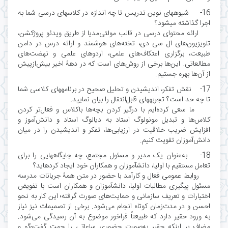
16- شیوههای نوین تدریس تا چه اندازه در کلاسهای درسی شما به
اجرا گذاشته میشود؟
ارائه محتوای درسی در قالب مولتی‌مدیا از طریق ویدئو پروژکشن،
تلویزیون‌های ال سی دی، تخته‌های هوشمند و ارائه درس در دامن
طبیعت، برگزاری اعتکاف‌های علمی، اردوهای علمی و نهضت‌های
مطالعاتی. این‌ها برخی از روش‌های است که در دهۀ اخیر بیش‌ازپیش
از آن‌ها بهره جستیم.
17- نقش تفکر، اندیشیدن و تحلیل صحیح در برنامههای کلاسی شما
تا چه حد است؟ تجربههای قابل‌انتقال را بیان نمایید.
ما سعی کرده‌ایم با درگیر کردن بچه‌ها باکلاس و فعال‌تر کردن
کلاس‌ها و تبدیل مونولوگ استاد به دیالوگ استاد و دانش‌آموز و
افزایش ضریب خلاقیت در ارزیابی‌ها، تفکر و اندیشیدن را در میان
دانش‌آموزان تقویت کنیم.
18- به‌عنوان یک مدیر و مسئول مجتمع، چه جایگاههایی را برای
تعامل مستقیم با اولیا، دانشآموزان و همکاران خود ایجاد کردهاید؟
روابط عمومی فعال و کارآمد با حضور در متن همۀ جریانات مدرسه
مسئول پیگیری مطالبات اولیا، دانشآموزان و همکاران است با تفویض
اختیارات و تعریف سازمانی و حمایت‌های صورت گرفته؛ این کار به نحو
احسن و در مدت‌زمان کوتاه انجام می‌شود. برخی از تصمیمات نیز نیاز
به ورود حقیر دارد که طبیعتاً فراخور موضوع به آن رسیدگی می‌شود.
مضاف بر اینکه حقیر به‌صورت حضوری ساعاتی را جهت گفت‌وگو و