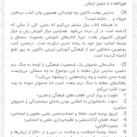
فوق‌العاده با حضور ایشان.
24- مدارس بعثت تاکنون چه تولیداتی همچون چاپ کتاب، نرمافزار،
جزوات و ... داشته است؟
ما هرساله کتاب سال منتشر می‌کنیم که نمایی کلی از سالی که
گذشته است در آن دیده می‌شود. همچنین مرکز آموزش زبان و مرکز
آموزش کامپیوتر بعثت دورۀ کتاب‌های آموزشی به‌صورت مستقل و
توسط اساتید مبرّز خود به رشته تحریر درآورده است. درضمن، کتب
موضوعی مختلفی اعم از فرهنگی آموزشی تربیتی تاکنون به زیور طبع
آراسته گردیده است.
25- جناب‌عالی به‌عنوان یک شخصیت فرهنگی، با توجه به جنگ نرم
دشمن، مدارس برای مقابله با این موضوع به چه مسائلی می‌بایست
توجه جدی نمایند و چه برنامه‌هایی را پیشنهاد می‌کنید؟
راهکارهای مقابله با جنگ نرم متعدد است، اما به‌عنوان نمونه به چند
مورد اشاره می‌کنم:
1- تقویت و پربار کردن فعالیت‌های فرهنگی و هنری؛
2- دعوت دانشآموزان به انقلابی بودن به‌جای سیاستزدگی و تحزب‎های
سیاسی؛
3- تزریق روحیه امید، نشاط و اعتمادبه‌نفس علمی معنوی و اجتماعی؛
4- ایجاد فضای آزاداندیشی و نظریه‌پردازی علمی و اجتماعی؛
5- بصیرت‌افزایی؛
6- ایجاد روحیۀ استقامت و صلابت در دین و در دفاع از ارزش‌ها و