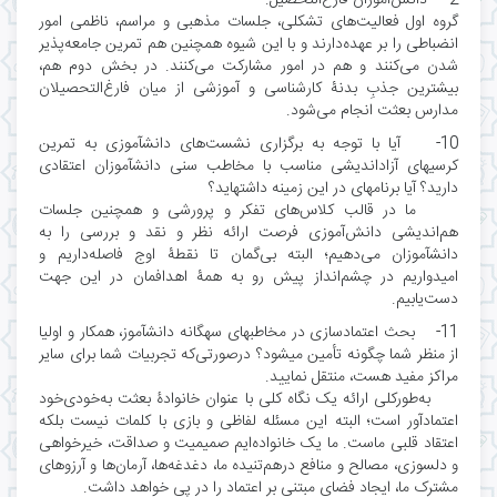
گروه اول فعالیت‌های تشکلی، جلسات مذهبی و مراسم، ناظمی امور
انضباطی را بر عهده‌دارند و با این شیوه همچنین هم تمرین جامعه‌پذیر
شدن می‌کنند و هم در امور مشارکت می‌کنند. در بخش دوم هم،
بیشترین جذبِ بدنۀ کارشناسی و آموزشی از میان فارغ‌التحصیلان
مدارس بعثت انجام می‌شود.
10- آیا با توجه به برگزاری نشست‌های دانشآموزی به تمرین
کرسیهای آزاداندیشی مناسب با مخاطب سنی دانشآموزان اعتقادی
دارید؟ آیا برنامهای در این زمینه داشتهاید؟
ما در قالب کلاس‌های تفکر و پرورشی و همچنین جلسات
هم‌اندیشی دانش‌آموزی فرصت ارائه نظر و نقد و بررسی را به
دانشآموزان می‌دهیم؛ البته بی‌گمان تا نقطۀ اوج فاصله‌داریم و
امیدواریم در چشم‌انداز پیش رو به همۀ اهدافمان در این جهت
دست‌یابیم.
11- بحث اعتمادسازی در مخاطبهای سهگانه دانشآموز، همکار و اولیا
از منظر شما چگونه تأمین میشود؟ درصورتی‌که تجربیات شما برای سایر
مراکز مفید هست، منتقل نمایید.
به‌طورکلی ارائه یک نگاه کلی با عنوان خانوادۀ بعثت به‌خودی‌خود
اعتمادآور است؛ البته این مسئله لفاظی و بازی با کلمات نیست بلکه
اعتقاد قلبی ماست. ما یک خانواده‌ایم صمیمیت و صداقت، خیرخواهی
و دلسوزی، مصالح و منافع درهم‌تنیده ما، دغدغه‌ها، آرمان‌ها و آرزوهای
مشترک ما، ایجاد فضای مبتنی بر اعتماد را در پی خواهد داشت.