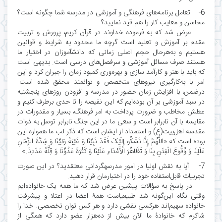
6- تعامل برنامه‌های فرهنگی و آموزشی در مدرسه شما چگونه است؟
محاسن و معایب کار را هم قید نمایید؟
عرض شد که به فرموده خداوند در قرآن کریم، پرورش و تربیت
مقدم بر آموزش و تعلیم است گرچه ما محدود به شرایط و قوانین
هستیم و به‌هرحال حجم اصلی زمانی که دانشآموزان در اختیار ما
هستند صرف مسائل آموزشی و سرفصل‌های درسی است. بدیهی است
که باید با هنر و کارآمد سازی و بهره‌وری کمبود زمان را جبران کرد و این
امر با به‌کارگیری نیروهای متخصص و توانمند محقق شده است.
درضمن، با افزایش زمان حضور در مدرسه و افزودن روزهای پنجشنبه
در سبد آموزشی بر آن بوده‌ایم که این نقیصه را تا حدی برطرف کنیم و
عطش مخاطب و ضرورت پرداخت به امر فرهنگ، بسیار و مقدورات در
مقایسه با آن نابرابر است و سعی ما در این جنگ نابرابر توسل به ذوات
مقدسه اهل‌بیت(ع) و استمداد از ایشان است که ذکر لب ما همواره این
بوده است که «اللَّهُمَّ إِنَّا نَشْکُو إِلَیْکَ فَقْدَ نَبِیِّنَا وَ غَیْبَةَ وَلِیِّنَا وَ شِدَّةَ الزَّمَانِ
عَلَیْنَا وَ وُقُوعَ الْفِتَنِ بِنَا وَ تَظَاهُرَ الْأَعْدَاءِ عَلَیْنَا وَ کَثْرَةَ عَدُوِّنَا وَ قِلَّةَ عَدَدِنَا.»
7- آیا به نقش اولیا در امور مدرسهگردانی معتقدید؟ در این صورت
تجربیات قابل‌استفاده خود را در اختیارمان قرار دهید.
در پاسخ به سؤالات پیشین عرض شد که ما همه یک خانواده‌ایم
وقتی نگاه این‌گونه شد طبیعیاست همۀ اعضا در اعتلا و پیشرفت
خانواده سهیم‌اند هرکسی نقشی دارد و هر کس توان تخصصی. خدا را
شاکرم که خانوادۀ ما الآن بیش از ده‌هزار عضو دارد که همگی از