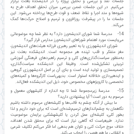
جلسات نقد و بررسی و تحلیل پروژه را در اندیشکده بعثت برگزار
می‌کنیم. در این جلسات ضمن بررسی میزان تحقق اهداف طرح به
شیوه‌ها و متد اجرا و نقاط ضعف و قوت طرح‌ها پرداخته می‌شود. این
جلسات ما را در پیشرفت روزافزون و ترمیم و اصلاح حرکت‌ها کمک
می‌کند.
14- مدرسۀ شما شورای اندیشه‌ورز دارد؟ به نظر شما چه موضوعاتی
می‌بایست مورد اهتمام شوراهای اندیشه‌ورز مدارس قرار گیرد؟
شورای اندیشهورزی یا به تعبیر رهبری فرزانه هیئت‌های اندیشه‌ورز،
مغز متفکر و قلب تپنده هر مجموعه است. اندیشکده بعثت نیز
به‌منظور سیاست‌گذاری‌های کلی و ترسیم راهبردهای فرهنگی آموزشی
تربیتی تشکیل‌شده است. وظیفۀ این اندیشکده سیاست‌گذاری،
تصمیمسازی و تولید ایده است و بنای آن بر اصل اندیشهورزی گروهی
و ایدهپردازی خلاقانه استوار است. بدیهی‌است کارگروه‌ها و کمیته‌های
تخصصی با کارویژههای مخصوص خود، ذیل این اندیشکده فعال‌اند.
15- مدرسۀ زیرمجموعۀ شما تا چه اندازه از کلیشههای معمول و
مرسوم به دور است؟ آیا پیشنهادی دارید؟
ما بیش از آنکه چشم به قالب‌ها و کلیشه‌های مرسوم داشته باشیم
نگاهمان به چشم‌اندازهای ترسیم‌شده‌ای است که برای خود داریم و لذا
بطور کلی، کلیشه‌ای عمل کردن یا کلیشهشکنی برایمان موضوعیت
ندارد. طبیعیاست که گاهی نیاز است که برای محقق شدن اهداف،
خلاف موج حرکت کنی و تاوان هم بدهی اما فکر می‌کنم تکلیف شرعی
و انقلابی ما هم همین را ایجاب می‌کند.