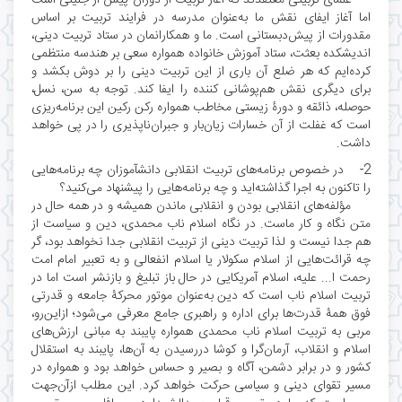
اما آغاز ایفای نقش ما به‌عنوان مدرسه در فرایند تربیت بر اساس
مقدورات از پیش‌دبستانی است. ما و همکارانمان در ستاد تربیت دینی،
اندیشکده بعثت، ستاد آموزش خانواده همواره سعی بر هندسه منتظمی
کرده‌ایم که هر ضلع آن باری از این تربیت دینی را بر دوش بکشد و
برای دیگری نقش هم‌پوشانی کننده را ایفا کند. توجه به سن، نسل،
حوصله، ذائقه و دورۀ زیستی مخاطب همواره رکن رکین این برنامه‌ریزی
است که غفلت از آن خسارات زیان‌بار و جبران‌ناپذیری را در پی خواهد
داشت.
2- در خصوص برنامه‌های تربیت انقلابی دانشآموزان چه برنامه‌هایی
را تاکنون به اجرا گذاشته‌اید و چه برنامه‌هایی را پیشنهاد می‌کنید؟
مؤلفه‌های انقلابی بودن و انقلابی ماندن همیشه و در همه حال در
متن نگاه و کار ماست. در نگاه اسلام ناب محمدی، دین و سیاست از
هم جدا نیست و لذا تربیت دینی از تربیت انقلابی جدا نخواهد بود، گر
چه قرائت‌هایی از اسلام سکولار یا اسلام انفعالی و به تعبیر امام امت
رحمت ا... علیه، اسلام آمریکایی در حال باز تبلیغ و بازنشر است اما در
تربیت اسلام ناب است که دین به‌عنوان موتور محرکۀ جامعه و قدرتی
فوق همۀ قدرت‌ها برای اداره و راهبری جامع معرفی می‌شود؛ ازاین‌رو،
مربی به تربیت اسلام ناب محمدی همواره پایبند به مبانی ارزش‌های
اسلام و انقلاب، آرمان‌گرا و کوشا دررسیدن به آن‌ها، پایبند به استقلال
کشور و در برابر دشمن، آگاه و بصیر و حساس خواهد بود و همواره در
مسیر تقوای دینی و سیاسی حرکت خواهد کرد. این مطلب ازآن‌جهت