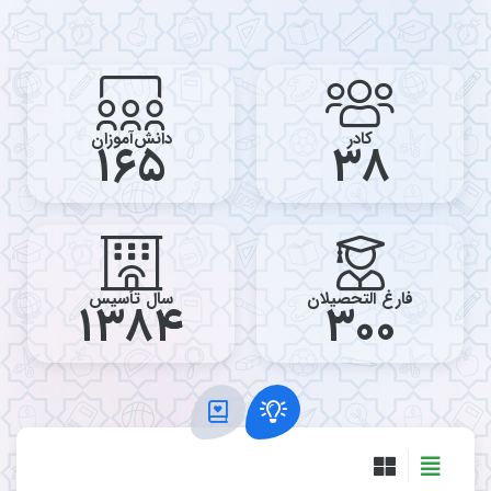
کادر
دانش‌آموزان
165
38
فارغ التحصیلان
سال تأسیس
1384
300