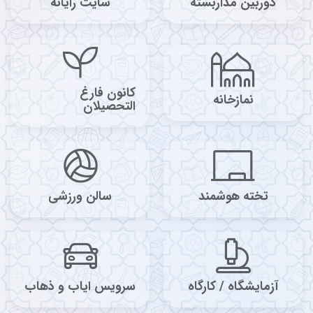
دوربین مداربسته
سایت رایانه
کانون فارغ
نمازخانه
التحصیلان
تخته هوشمند
سالن ورزشی
آزمایشگاه / کارگاه
سرویس ایاب و ذهاب