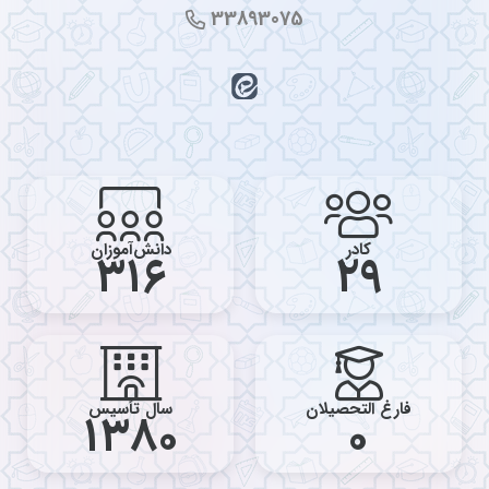
33893075
کادر
دانش‌آموزان
316
29
فارغ التحصیلان
سال تأسیس
1380
0