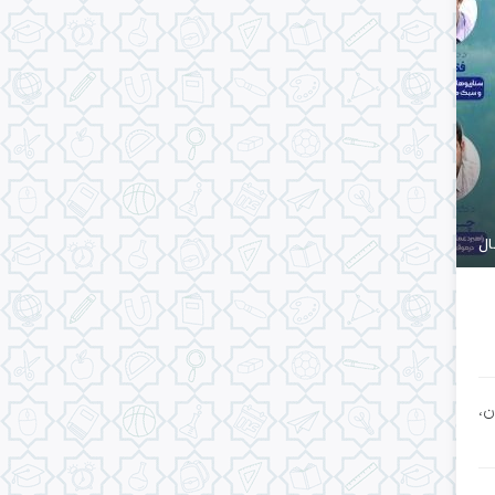
ال
ن،