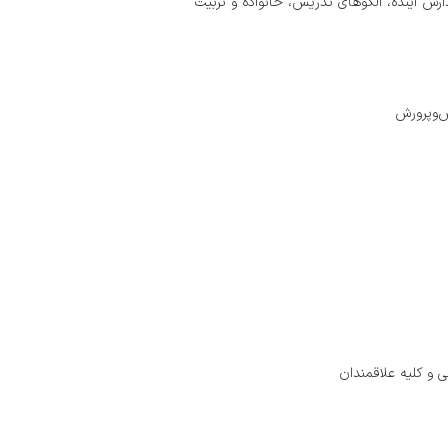
ارس آینده، الگوهای تدريس، خانواده و تربيت
ش‌وپرورش
 و كليه علاقمندان