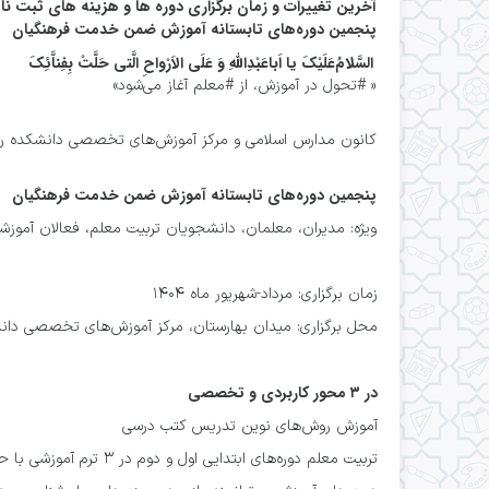
آخرین تغییرات و زمان برگزاری دوره ها و هزینه های ثبت نا
پنجمين دوره‌های تابستانه آموزش ضمن خدمت فرهنگيان
السَّلامُ‌عَلَیْکَ‌ یا‌‌ اَباعَبْدِاللَّهِ وَ عَلَى‌ الاَرْواحِ‌ الَّتى‌ حَلَّتْ‌ بِفِناَّئِکَ
« #تحول در آموزش، از #معلم آغاز می‌شود»
كانون مدارس اسلامی و مرکز آموزش‌های تخصصی دانشکده رفاه
پنجمين دوره‌های تابستانه آموزش ضمن خدمت فرهنگيان
ویژه: مديران، معلمان، دانشجویان تربیت معلم، فعالان آموزشی
زمان برگزاری: مرداد-شهريور ماه ۱۴۰۴
محل برگزاری: میدان بهارستان، مرکز آموزش‌های تخصصی دانش
در ۳ محور کاربردی و تخصصی
آموزش روش‌های نوين تدريس کتب درسی
تربیت معلم دوره‌های ابتدايی اول و دوم در ۳ ترم آموزشي با حضور مولفان کتب درسی