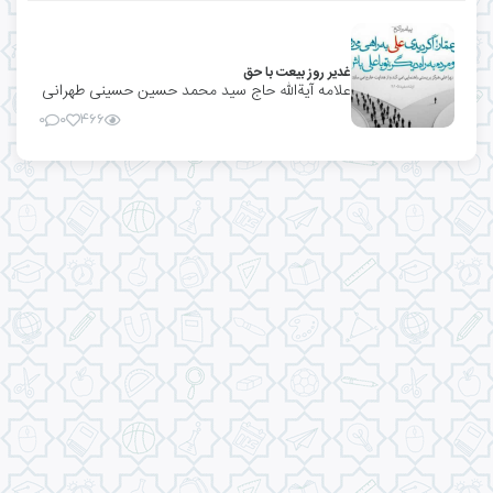
غدیر روز بیعت با حق
علامه آیةالله حاج سید محمد حسین حسینی طهرانی
۰
۰
۴۶۶