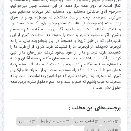
کمال است، فرا روی همه قرار دهد. در این قسمت چنین می‌خوانیم:
«مرحوم آقای طالقانی مستقیم بود، مستقیم فکر می‌کرد؛ مستقیم عمل
می‌کرد. انحراف به چپ و راست نداشت. نه غرب‌زده بود و نه شرق
زده، اسلام زده بود، دنبال تعلیمات اسلام بود و برای یک ملت مفید بود
و رفتنش ضایعه است ... و ما باید فکر این باشیم که ما هم مستقیم
باشیم. اگر مستقیم باشیم و ملت را دعوت به استقامت کنیم از این
غرب‌زدگی که در طول تاریخ و خصوصاً در این پنجاه‌وچند سال، ما را به
آن‌طرف کشیدند، از آن‌طرف ما را کشیدند طرف شرق، از آن‌طرف ما را
کشیدند طرف غرب و ما را از خود بیخود کردند، جوان‌های ما را تهی
کردند از آنکه باید باشند، ما مکلفیم، همه‌مان مکلفیم، همه آقایان و همه
خانم‌های محترم، مکلفیم که مردم را دعوت کنیم به راه مستقیم؛ به
همان صراط ا...، راه ا... - که راه مستقیم است - و از انحراف‌ها جلوگیری
کنیم. نه منحرف به آن‌طرف باشیم که دیکتاتوری به‌تمام‌معنا است و نه
منحرف به غرب باشیم که ظلم و ستم و به اسم «حقوق بشر»؛ بردن همه
حقوق بشر است.»
برچسب‌های این مطلب :
یادمان
امام_خمینی
امام_خمینی(ره)
طالقانی
آیت_ا..._طالقانی