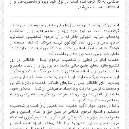
طالقانی به کار گرفته‌شده است در نوع خود ویژه و منحصربه‌فرد و از
استثنائات به‌حساب می‌آید.
ادبیاتی که توسط امام خمینی (ره) برای معرفی مرحوم طالقانی به کار
گرفته‌شده است در نوع خود ویژه و منحصربه‌فرد و از استثنائات
به‌حساب می‌آید. ادبیاتی فاخر که از آن مرحوم شخصیتی استثنائی،
جامع، عامل و دارای ابعاد گوناگون ترسیم می‌کند که البته منبعث از
فرهنگ همه‌جانبه نگر اسلام راستین است که این ظرفیت را دارد که در
دامان خود چنین دست‌پروردهایی داشته باشد.
حضرت امام در تجلیل از شخصیت مرحوم آیت‌ا... طالقانی در روز
تشییع‌جنازه ایشان چنین بیانی دارند: «ما برادری را از دست دادیم و
ملت ما پدری را و اسلام مجاهدی را، همه در سوگ هستیم و متأثر از
این مصیبت بزرگ، خداوند او را غریق رحمت و شما را بردبار و صبور
بفرماید. آقای طالقانی پس از سال‌های طولانی خدمت و رنج و نگرانی
و مجاهدت از بین ما رفت و با اجداد طاهرینش ان‌شاءا... محشور شود.
ما باید از وقایعی که رخ می‌دهد عبرت‌هایی بگیریم و تعلیم‌هایی و تنبه
به بعضی مسائل پیدا کنیم ...»
و اما در وجهی دیگر تأکید حضرت امام خمینی (ره) است بر شخصیت
مستقیم و استوار مرحوم طالقانی بر سبیل حق و اسلام راستین و غیر
منحرف به چپ و راست که ویژگی بارز دیگر و البته درس‌آموزی است که
می‌تواند جلو بسیاری تندروی‌ها و افراط‌کاری‌ها را به‌ویژه به نام انقلابی
گری ببندد و طریق وسط و راه اعتدال و میانه را که همانا راه سعادت و