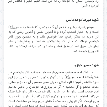
راه رسیدن انسان به خودت را، به منِ بندۀ فقیر، حقیر و گناهکار نیز
ارزانی داشتی!
شهید علیرضا موحد دانش
مردم بدانید، راهى را که در آن گام نهاده‌ایم که همانا راه حسین(ع)
است و به اختیار انتخاب کرده و تا آخرین نفس و آخرین رمقى که به
تن داریم در سنگر رضاى خدا خواهیم ماند و به دشمنِ زبونِ کافر
خواهیم فهماند که ملتى که پشتیبانش خداست و پیشاپیشش امام
زمان فى سبیل الله، در مقابل تمامى متحدان کفر خواهد ایستاد و انشاء
.
الله پیروز خواهد شد
شهید حسین خرازی
ما لشگر امام حسینیم، حسین‌وار هم باید بجنگیم. اگر بخواهیم قبر
شش‌گوشۀ امام حسین‌(ع) را در آغوش بگیریم کلامی‌ و دعایی جز این
نباید داشته باشیم: «اللهم اجعل محیای محیا محمدٍ و آل محمدٍ و مماتی
ممات محمدٍ و آل محمدٍ» - اگر در پیروزی‌ها خودمان را دخیل بدانیم
این حجاب است برای ما، این شاید انکار خداست - اگر برای خدا جنگ
می‌کنید احتیاج ندارد به من و دیگری گزارش کنید. گزارش را نگه دارید
برای قیامت. اگر کار برای خداست، گفتنش برای چه؟ در مشکلات است
که انسان‌ها آزمایش می‌شوند. صبر پیشه کنید که دنیا فانی است و ما