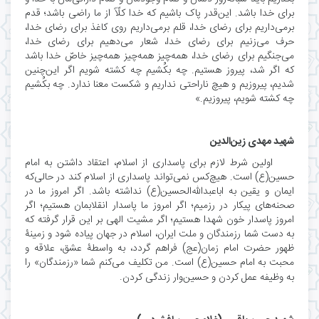
برای خدا باشد. این‌قدر پاک باشیم که خدا کلّاً از ما راضی باشد؛ قدم
بر‌می‌داریم برای رضای خدا، قلم بر‌می‌داریم روی کاغذ برای رضای خدا،
حرف می‌زنیم برای رضای خدا، شعار می‌دهیم برای رضای خدا،
می‌جنگیم برای رضای خدا، همه‌چیز همه‌چیز همه‌چیز خاصّ خدا باشد
که اگر شد، پیروز هستیم. چه بکُشیم چه کشته شویم اگر این‌چنین
شدیم، پیروزیم و هیچ ناراحتی نداریم و شکست معنا ندارد. چه بکُشیم
چه کشته شویم، پیروزیم.»
شهید مهدی زین‌الدین
اولین شرط لازم برای پاسداری از اسلام، اعتقاد داشتن به امام
حسین(ع) است. هیچ‌کس نمی‌تواند پاسداری از اسلام کند در حالی‌که
ایمان و یقین به اباعبدالله‌الحسین(ع) نداشته باشد. اگر امروز ما در
صحنه‌های پیکار در ‌رزمیم؛ اگر امروز ما پاسدار انقلابمان هستیم؛ اگر
امروز پاسدار خون شهدا هستیم؛ اگر مشیت الهی بر این قرار گرفته که
به دست شما رزمندگان و ملت ایران، اسلام در جهان پیاده شود و زمینۀ
ظهور حضرت امام زمان(عج) فراهم گردد، به واسطۀ عشق، علاقه و
محبت به امام حسین(ع) است. من تکلیف می‌کنم شما «رزمندگان» را
.
به وظیفه عمل کردن و حسین‌وار زندگی کردن