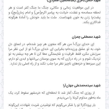
شهید حسن باقری (غلامحسین افشردی)
در این موقعیت زمانی و مکانی، جنگ ما جنگ کفر است و هر
لحظه مسامحه و غفلت، خیانت به پیامبر اکرم(ص) و امام زمان(عج)، و
پشت‌پا زدن به خون شهداست. ملت ما باید خودش را آمادة هرگونه
فداکاری بکند.
شهید مصطفی چمران
ای خدای بزرگ! من هر گاه مفتون هر چیز شده‌ام، در اعماق دل
خود، به تو عشق ورزیده‌ام؛ بنابراین ای خدای بزرگ! تو از این نظر مرا
سرزنش مکن، فقط ظرفیت و شایستگی عطا کن تا هر چه بیشتر به تو
نزدیک شوم و در راه درازی که به سوی بوستان بی‌انتها و ابدی تو دارم،
این سبزه‌ها و خزه‌های ناچیز نظر مرا جلب نکند و از راه اصلی باز ندارد.
شهید سیدمحمدعلی جهان‌آرا
از روزی که جنگ آغاز شد تا لحظه‌ای که خرمشهر سقوط کرد، یک
ماه به‌طور مداوم کربلا را می‌دیدم.
بار پرودگارا! تو را شکر می‌گویم که نوشیدن شربت شهادت، این‌گونه