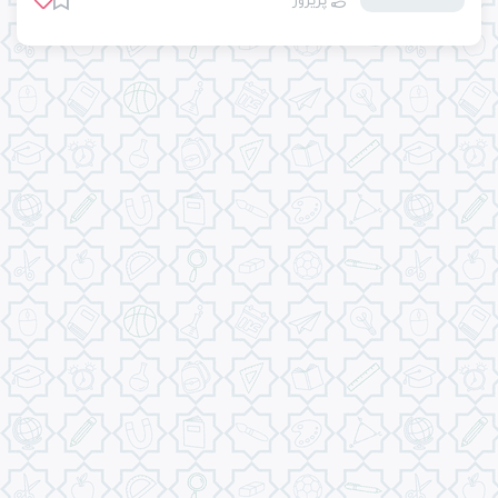
پریروز