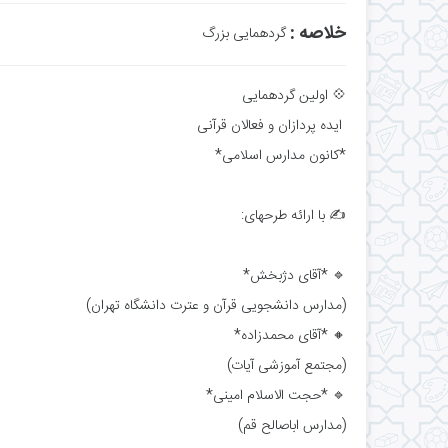
خلاصه :
گردهمایی بزرگ
💠 اولین گردهمایی
ایده پردازان و فعالان قرآنی
*کانون مدارس اسلامی*
✍ با ارائه طرحهای:
🔹 *آقای دژبخش*
(مدارس دانشجویی قرآن و عترت دانشگاه تهران)
🔸 *آقای محمدزاده*
(مجتمع آموزشی آیات)
🔹 *حجت الاسلام امینی*
(مدارس اباصالح قم)