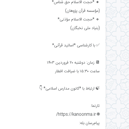
🔸 *حجت الاسلام حق شناس*
(مؤسسه قرآن پژوهان)
🔹 *حجت الاسلام مؤذنی*
(بنیاد ملی نخبگان)
✅ با کارشناسی *اساتید قرآنی*
📆 زمان: دوشنبه ۲۰ فروردین ۱۴۰۳
ساعت ۱۵:۳۰ با ضیافت افطار
🍃 ارتباط با *کانون مدارس اسلامی* 👇
تارنما:
🌐 https://kanoonma.ir/
پیام‌رسان بله: