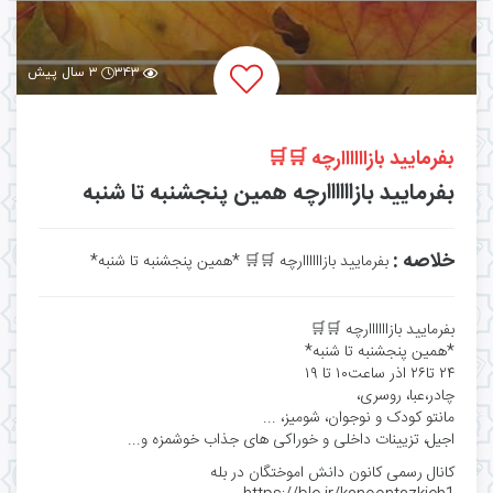
۳۴۳
۳ سال پیش
بفرمایید بازاااااارچه 🛒🛒
بفرمایید بازاااااارچه همین پنجشنبه تا شنبه
خلاصه :
بفرمایید بازاااااارچه 🛒🛒 *همین پنجشنبه تا شنبه*
بفرمایید بازاااااارچه 🛒🛒
*همین پنجشنبه تا شنبه*
۲۴ تا۲۶ اذر ساعت۱۰ تا ۱۹
چادر،عبا، روسری،
مانتو کودک و نوجوان، شومیز، ...
اجیل، تزیینات داخلی و خوراکی های جذاب خوشمزه و...
کانال رسمی کانون دانش اموختگان در بله